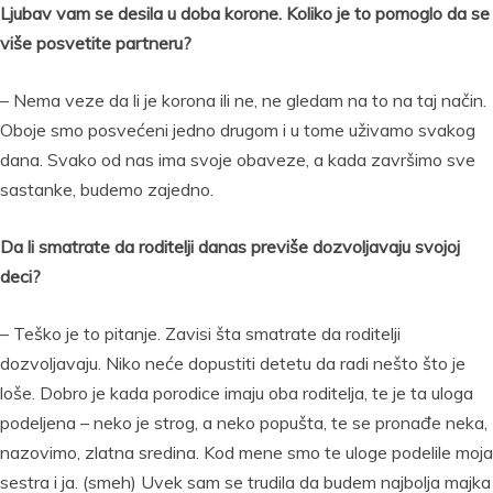
Ljubav vam se desila u doba korone. Koliko je to pomoglo da se
više posvetite partneru?
– Nema veze da li je korona ili ne, ne gledam na to na taj način.
Oboje smo posvećeni jedno drugom i u tome uživamo svakog
dana. Svako od nas ima svoje obaveze, a kada završimo sve
sastanke, budemo zajedno.
Da li smatrate da roditelji danas previše dozvoljavaju svojoj
deci?
– Teško je to pitanje. Zavisi šta smatrate da roditelji
dozvoljavaju. Niko neće dopustiti detetu da radi nešto što je
loše. Dobro je kada porodice imaju oba roditelja, te je ta uloga
podeljena – neko je strog, a neko popušta, te se pronađe neka,
nazovimo, zlatna sredina. Kod mene smo te uloge podelile moja
sestra i ja. (smeh) Uvek sam se trudila da budem najbolja majka