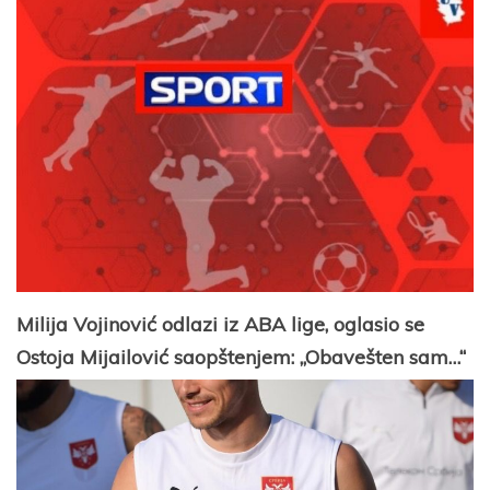
Milija Vojinović odlazi iz ABA lige, oglasio se
Ostoja Mijailović saopštenjem: „Obavešten sam…“