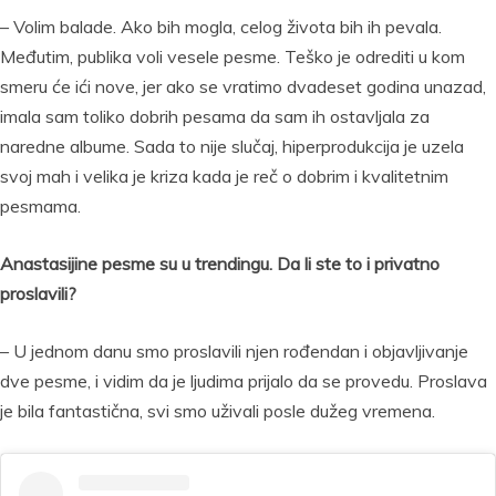
– Volim balade. Ako bih mogla, celog života bih ih pevala.
Međutim, publika voli vesele pesme. Teško je odrediti u kom
smeru će ići nove, jer ako se vratimo dvadeset godina unazad,
imala sam toliko dobrih pesama da sam ih ostavljala za
naredne albume. Sada to nije slučaj, hiperprodukcija je uzela
svoj mah i velika je kriza kada je reč o dobrim i kvalitetnim
pesmama.
Anastasijine pesme su u trendingu. Da li ste to i privatno
proslavili?
– U jednom danu smo proslavili njen rođendan i objavljivanje
dve pesme, i vidim da je ljudima prijalo da se provedu. Proslava
je bila fantastična, svi smo uživali posle dužeg vremena.