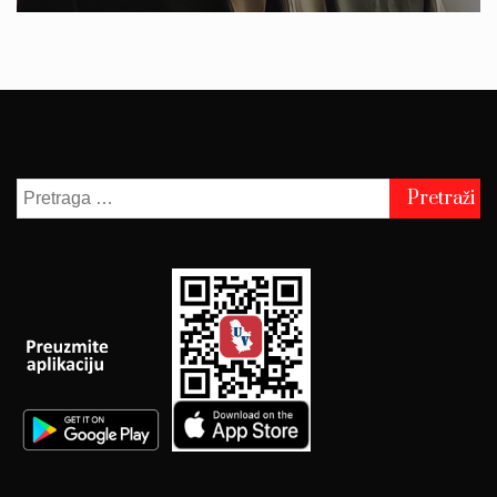
Pretraga
za: