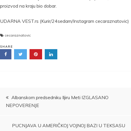
proizvod na kraju bio dobar.
UDARNA VEST.rs (Kurir/24sedam/Instagram cecaraznatovic)
cecaraznatovic
SHARE
Kretanje
Albanskom predsedniku Iljiru Meti IZGLASANO
NEPOVERENJE
članka
PUCNJAVA U AMERIČKOJ VOJNOJ BAZI U TEKSASU