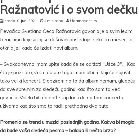
Ražnatović i o svom dečku
sreda, 9. jun, 2021
4 min read
UdarnaVest .rs
Pevačica Svetlana Ceca Ražnatović govorila je o svim lepim
trenucima koji su joj se dešavali poslednjih nekoliko meseci, a
otkrila je i kada će izdati novi album.
– Svakodnevno imam upite kada će se održati “Ušće 3″… Kao
što je poznato, volim da pre toga imam album koji će najaviti
tako veliki koncert. S obzirom na to da album nemam, gledaću
da sve spremim za sledeću godinu, kao što sam to već
govorila. Volela bih da dođe taj dan i da na tom koncertu
uživamo kao što smo to radili prethodna dva puta.
Promenio se trend u muzici poslednjih godina. Kakva bi mogla
da bude vaša sledeća pesma – balada ili nešto brzo?