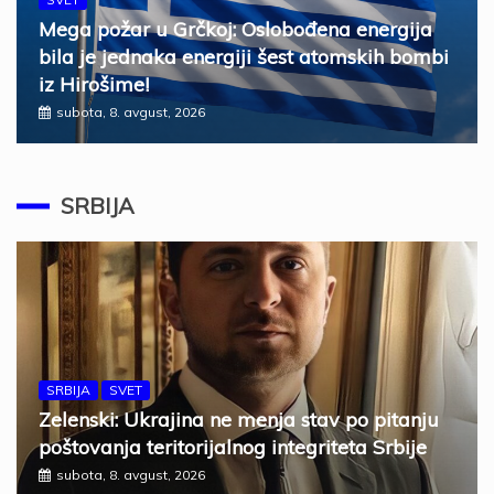
Mega požar u Grčkoj: Oslobođena energija
bila je jednaka energiji šest atomskih bombi
iz Hirošime!
subota, 8. avgust, 2026
SRBIJA
SRBIJA
SVET
Zelenski: Ukrajina ne menja stav po pitanju
poštovanja teritorijalnog integriteta Srbije
subota, 8. avgust, 2026