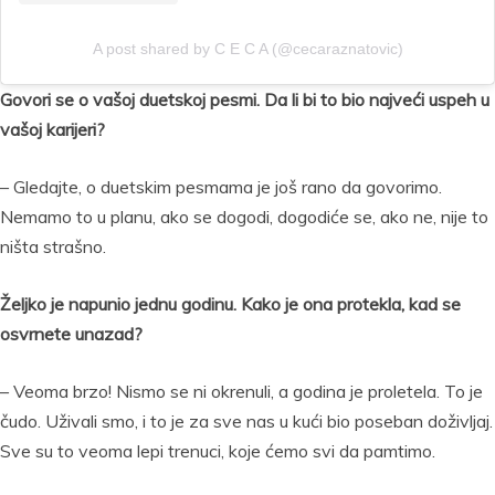
A post shared by C E C A (@cecaraznatovic)
Govori se o vašoj duetskoj pesmi. Da li bi to bio najveći uspeh u
vašoj karijeri?
– Gledajte, o duetskim pesmama je još rano da govorimo.
Nemamo to u planu, ako se dogodi, dogodiće se, ako ne, nije to
ništa strašno.
Željko je napunio jednu godinu. Kako je ona protekla, kad se
osvrnete unazad?
– Veoma brzo! Nismo se ni okrenuli, a godina je proletela. To je
čudo. Uživali smo, i to je za sve nas u kući bio poseban doživljaj.
Sve su to veoma lepi trenuci, koje ćemo svi da pamtimo.