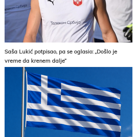
Saša Lukić potpisao, pa se oglasio: „Došlo je
vreme da krenem dalje“