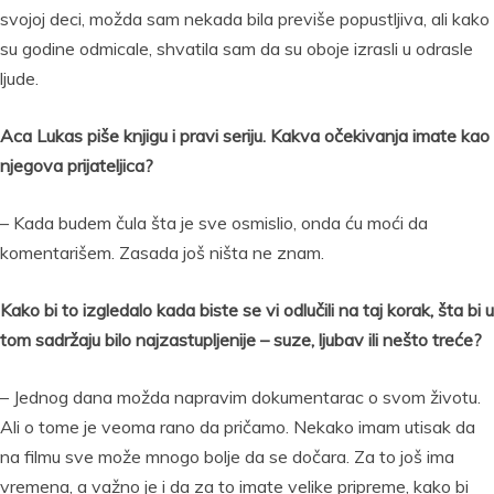
svojoj deci, možda sam nekada bila previše popustljiva, ali kako
su godine odmicale, shvatila sam da su oboje izrasli u odrasle
ljude.
Aca Lukas piše knjigu i pravi seriju. Kakva očekivanja imate kao
njegova prijateljica?
– Kada budem čula šta je sve osmislio, onda ću moći da
komentarišem. Zasada još ništa ne znam.
Kako bi to izgledalo kada biste se vi odlučili na taj korak, šta bi u
tom sadržaju bilo najzastupljenije – suze, ljubav ili nešto treće?
– Jednog dana možda napravim dokumentarac o svom životu.
Ali o tome je veoma rano da pričamo. Nekako imam utisak da
na filmu sve može mnogo bolje da se dočara. Za to još ima
vremena, a važno je i da za to imate velike pripreme, kako bi