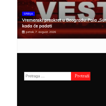
SRBIJA
Vremenski preokret u Beogradu: Pala „Sun
kada će padati
petak, 7. avgust, 2026
Pretraga
za: