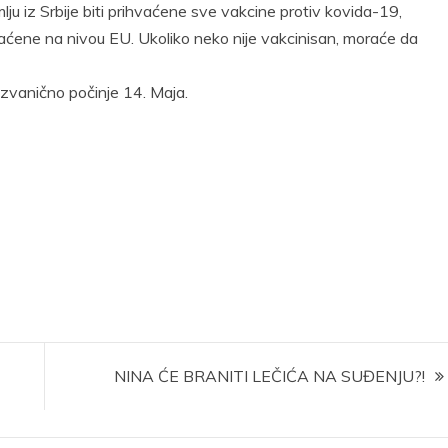
ju iz Srbije biti prihvaćene sve vakcine protiv kovida-19,
rihvaćene na nivou EU. Ukoliko neko nije vakcinisan, moraće da
 zvanično počinje 14. Maja.
NINA ĆE BRANITI LEČIĆA NA SUĐENJU?!