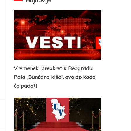
Najnovije
Vremenski preokret u Beogradu:
Pala „Sunčana kiša“, evo do kada
će padati