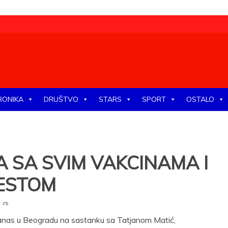
tike, ekonomije, društva, zabave, sporta, kulture, zdravlja.
RONIKA
DRUŠTVO
STARS
SPORT
OSTALO
A SA SVIM VAKCINAMA I
TESTOM
.rs
danas u Beogradu na sastanku sa Tatjanom Matić,