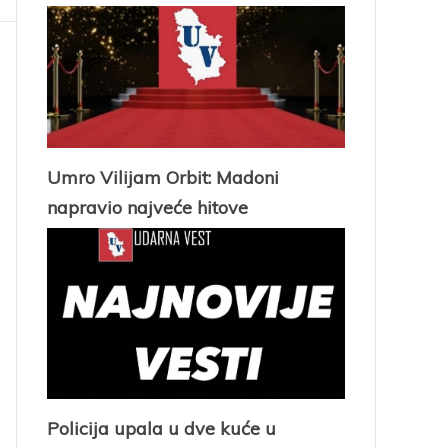
Umro Vilijam Orbit: Madoni
napravio najveće hitove
Policija upala u dve kuće u