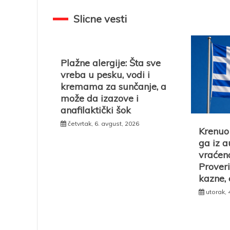
Slicne vesti
Plažne alergije: Šta sve
vreba u pesku, vodi i
kremama za sunčanje, a
može da izazove i
anafilaktički šok
četvrtak, 6. avgust, 2026
Krenuo 
ga iz a
vraćeno
Proveri
kazne,
utorak, 