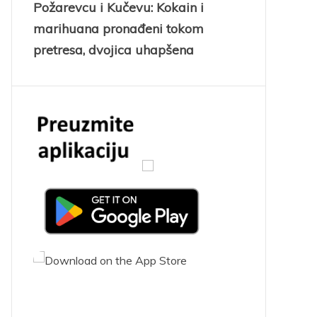
Požarevcu i Kučevu: Kokain i
marihuana pronađeni tokom
pretresa, dvojica uhapšena