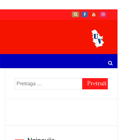
Pretraga
za: