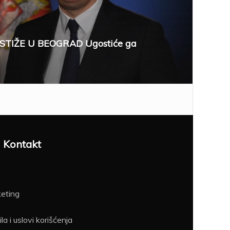
STIŽE U BEOGRAD Ugostiće ga
Kontakt
eting
la i uslovi korišćenja