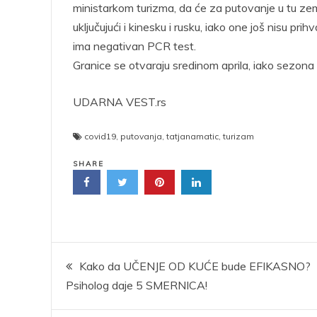
ministarkom turizma, da će za putovanje u tu zeml
uključujući i kinesku i rusku, iako one još nisu p
ima negativan PCR test.
Granice se otvaraju sredinom aprila, iako sezona
UDARNA VEST.rs
covid19
,
putovanja
,
tatjanamatic
,
turizam
SHARE
Kretanje
Kako da UČENJE OD KUĆE bude EFIKASNO?
Psiholog daje 5 SMERNICA!
članka