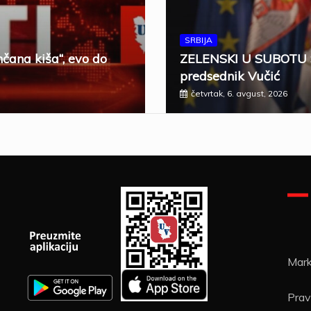
SRBIJA
čana kiša“, evo do
ZELENSKI U SUBOTU 
predsednik Vučić
četvrtak, 6. avgust, 2026
Mark
Pravi