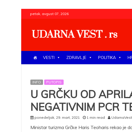
Skip
petak, avgust 07, 2026
to
content
UDARNA VEST . rs
Najnovije udarne vesti iz Srbije, regiona i sveta, poli
VESTI
ZDRAVLJE
POLITIKA
H
INFO
PUTOPIS
U GRČKU OD APRIL
NEGATIVNIM PCR 
ponedeljak, 29. mart, 2021
1 min read
UdarnaVest 
Ministar turizma Grčke Haris Teoharis rekao je 