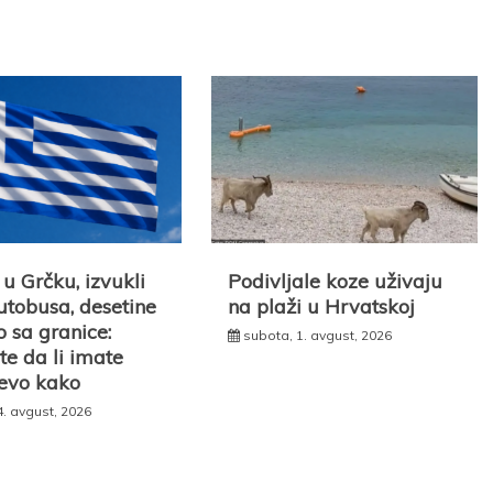
u Grčku, izvukli
Podivljale koze uživaju
utobusa, desetine
na plaži u Hrvatskoj
 sa granice:
subota, 1. avgust, 2026
te da li imate
 evo kako
4. avgust, 2026