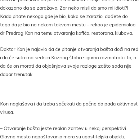
dokazano da se zaražava. Zar neko misli da smo mi idioti?!
Kada pitate nekoga gde je bio, kako se zarazio, dođete do
toga da je bio na nekom takvom mestu – rekao je epidemiolog
dr Predrag Kon na temu otvaranja kafića, restorana, klubova.
Doktor Kon je najavio da će pitanje otvaranja bašta doći na red
i da će sutra na sednici Kriznog štaba sigurno razmatrati i to, a
da će on morati da objašnjava svoje razloge zašto sada nije
dobar trenutak.
Kon naglašava i da treba sačekati da počne da pada aktivnost
virusa.
– Otvaranje bašta jeste realan zahtev u nekoj perspektivi.
Glavno mesto nepoštovanja mera su ugostiteljski objekti,