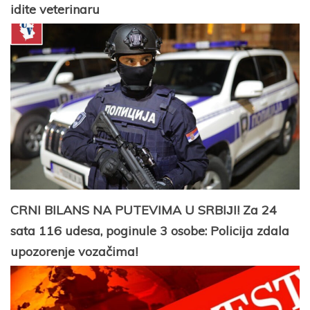
idite veterinaru
CRNI BILANS NA PUTEVIMA U SRBIЈI! Za 24
sata 116 udesa, poginule 3 osobe: Policiјa zdala
upozorenje vozačima!