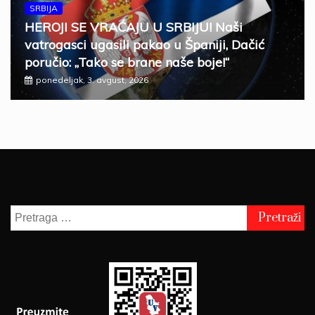
SRBIJA
HEROJI SE VRAĆAJU U SRBIJU! Naši
vatrogasci ugasili pakao u Španiji, Dačić
poručio: „Tako se brane naše boje!“
ponedeljak, 3. avgust, 2026
Pretraga
za: