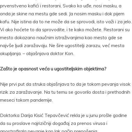
prvenstveno kafići i restorani, Svako ko uđe, nosi masku, a
onda je skine na mestu gde sedi. Ja nosim masku i dok pijem
kafu. Nije istina da to ne može da se sprovodi, isto važi i za jelo.
Vi ako hoćete to da sprovodite, i te kako možete. Restorani su
mesto dokazano naučnim istraživanjima kao mesto gde se
najvše ljudi zaražavaju. Ne šire ugostitelji zarazu, već mesta
okupljanja. – objašnjava doktor Kon.
Zašto je opasnost veća u ugostiteljskim objektima?
Nije prvi put da struka objašnjava to da je tokom pevanja visok
rizik za zaražavanje. Na tu temu se govorilo dosta i prethodnih
meseci tokom pandemije.
Doktorka Darija Kisić Tepavčević rekla je u junu prošle godine
da su proslave najrizičniji događaj za prenos virusa i
apostrofirala pevanje kao lak način prenošenja.