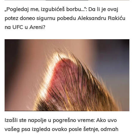
„Pogledaj me, izgubićeš borbu…“: Da li je ovaj
potez doneo sigurnu pobedu Aleksandru Rakiću
na UFC u Areni?
Izašli ste napolje u pogrešno vreme: Ako uvo
vašeg psa izgleda ovako posle šetnje, odmah