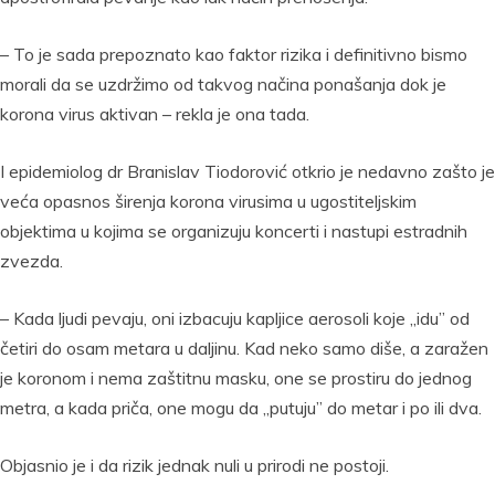
– To je sada prepoznato kao faktor rizika i definitivno bismo
morali da se uzdržimo od takvog načina ponašanja dok je
korona virus aktivan – rekla je ona tada.
I epidemiolog dr Branislav Tiodorović otkrio je nedavno zašto je
veća opasnos širenja korona virusima u ugostiteljskim
objektima u kojima se organizuju koncerti i nastupi estradnih
zvezda.
– Kada ljudi pevaju, oni izbacuju kapljice aerosoli koje „idu” od
četiri do osam metara u daljinu. Kad neko samo diše, a zaražen
je koronom i nema zaštitnu masku, one se prostiru do jednog
metra, a kada priča, one mogu da „putuju” do metar i po ili dva.
Objasnio je i da rizik jednak nuli u prirodi ne postoji.