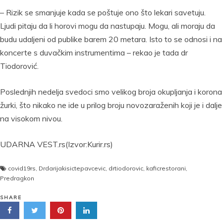
– Rizik se smanjuje kada se poštuje ono što lekari savetuju.
Ljudi pitaju da li horovi mogu da nastupaju. Mogu, ali moraju da
budu udaljeni od publike barem 20 metara. Isto to se odnosi i na
koncerte s duvačkim instrumentima – rekao je tada dr
Tiodorović.
Poslednjih nedelja svedoci smo velikog broja okupljanja i korona
žurki, što nikako ne ide u prilog broju novozaraženih koji je i dalje
na visokom nivou.
UDARNA VEST.rs(Izvor:Kurir.rs)
covid19rs
,
Drdarijakisictepavcevic
,
drtiodorovic
,
kaficrestorani
,
Predragkon
SHARE