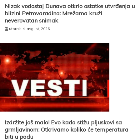
Nizak vodostaj Dunava otkrio ostatke utvrđenja u
blizini Petrovaradina: Mrežama kruži
neverovatan snimak
utorak, 4. avgust, 2026
Izdržite još malo! Evo kada stižu pljuskovi sa
grmljavinom: Otkrivamo koliko će temperatura
biti u padu