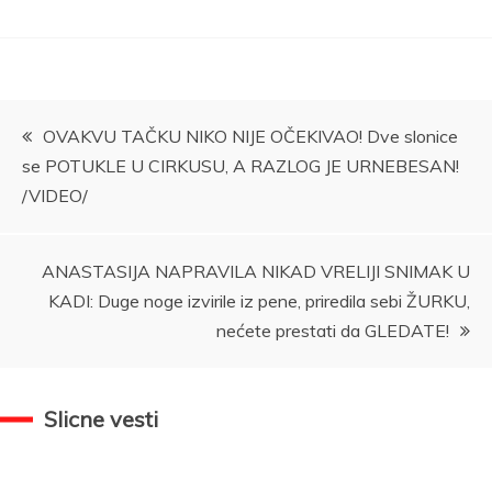
Kretanje
OVAKVU TAČKU NIKO NIJE OČEKIVAO! Dve slonice
se POTUKLE U CIRKUSU, A RAZLOG JE URNEBESAN!
članka
/VIDEO/
ANASTASIJA NAPRAVILA NIKAD VRELIJI SNIMAK U
KADI: Duge noge izvirile iz pene, priredila sebi ŽURKU,
nećete prestati da GLEDATE!
Slicne vesti