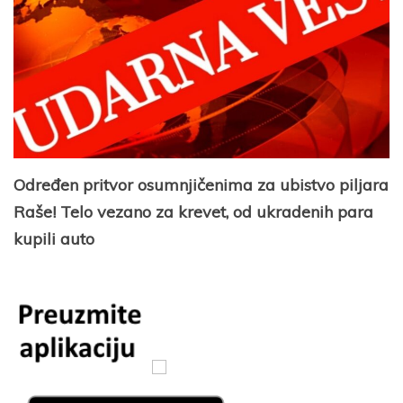
Određen pritvor osumnjičenima za ubistvo piljara
Raše! Telo vezano za krevet, od ukradenih para
kupili auto