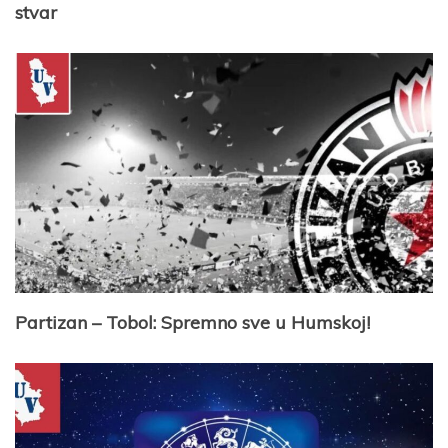
stvar
Partizan – Tobol: Spremno sve u Humskoj!