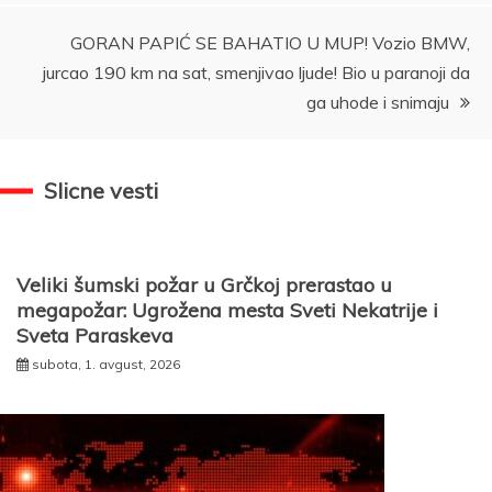
GORAN PAPIĆ SE BAHATIO U MUP! Vozio BMW,
jurcao 190 km na sat, smenjivao ljude! Bio u paranoji da
ga uhode i snimaju
Slicne vesti
Veliki šumski požar u Grčkoj prerastao u
megapožar: Ugrožena mesta Sveti Nekatrije i
Sveta Paraskeva
subota, 1. avgust, 2026