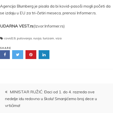
Agencija Blumberg je pisala da bi kovid-pasoši mogli početi da
se izdaju u EU za tri-četiri meseca, prenosi Informer.rs.
UDARNA VEST.rs
(Izvor:Informer.rs)
covid19
,
putovanja
,
rusija
,
turizam
,
viza
SHARE
Kretanje
MINISTAR RUŽIĆ: Đaci od 1. do 4. razreda ove
nedelje idu redovno u školu! Smanjićemo broj dece u
članka
vrtićima!