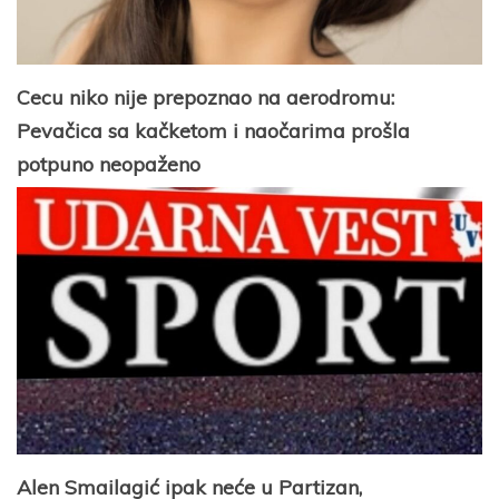
Cecu niko nije prepoznao na aerodromu:
Pevačica sa kačketom i naočarima prošla
potpuno neopaženo
Alen Smailagić ipak neće u Partizan,