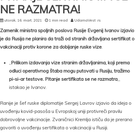
NE RAZMATRA!
utorak, 16. mart, 2021
1 min read
UdarnaVest .rs
Zamenik ministra spoljnih poslova Rusije Evgenij Ivanov izjavio
je da Rusija ne planira da traži od stranih državljana sertifikat o
vakcinaciji protiv korone za dobijanje ruske vize
.
„
Prilikom izdavanja vize stranim državljanima, koji prema
odluci operativnog štaba mogu putovati u Rusiju, tražimo
pi-si-ar testove. Pitanje sertifikata se ne razmatra
„,
istakao je Ivanov.
Ranije je šef ruske diplomatije Sergej Lavrov izjavio da ideja o
uvođenju kovid-pasoša u Evropskoj uniji protivreči pravilu
dobrovoljne vakcinacije. Zvaničnici Kremlja ističu da je prerano
govoriti o uvođenju sertifikata o vakcinaciji u Rusiji.