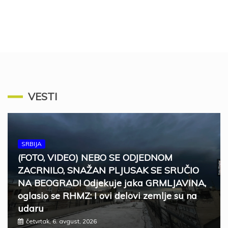
VESTI
SRBIJA
(FOTO, VIDEO) NEBO SE ODJEDNOM
ZACRNILO, SNAŽAN PLJUSAK SE SRUČIO
NA BEOGRAD! Odjekuje jaka GRMLJAVINA,
oglasio se RHMZ: I ovi delovi zemlje su na
udaru
četvrtak, 6. avgust, 2026