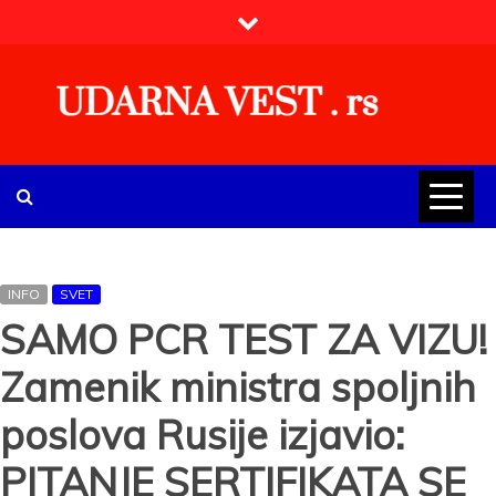
Skip
to
content
UDARNA VEST . rs
Najnovije udarne vesti iz Srbije, regiona i sveta, politike,
ekonomije, društva, zabave, sporta, kulture, zdravlja.
INFO
SVET
SAMO PCR TEST ZA VIZU!
Zamenik ministra spoljnih
poslova Rusije izjavio:
PITANJE SERTIFIKATA SE