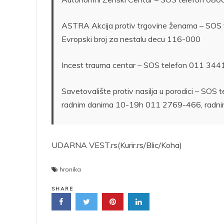
ASTRA Akcija protiv trgovine ženama – SO
Evropski broj za nestalu decu 116-000
Incest trauma centar – SOS telefon 011 34
Savetovalište protiv nasilja u porodici – SOS
radnim danima 10-19h 011 2769-466, radn
UDARNA VEST.rs(Kurir.rs/Blic/Koha)
hronika
SHARE