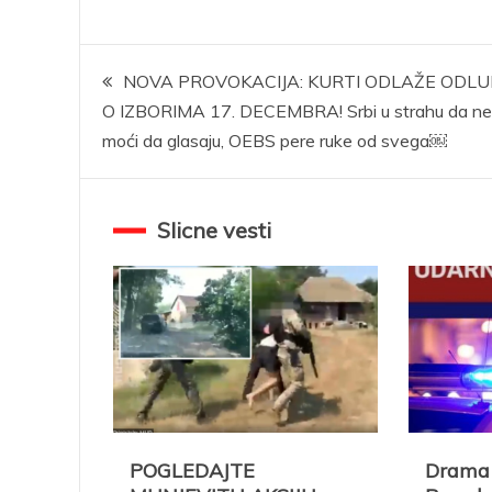
Kretanje
NOVA PROVOKACIJA: KURTI ODLAŽE ODL
O IZBORIMA 17. DECEMBRA! Srbi u strahu da n
članka
moći da glasaju, OEBS pere ruke od svega￼
Slicne vesti
POGLEDAJTE
Drama 