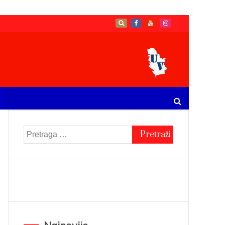
Pretraga
za: