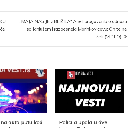
UKU
„MAJA NAS JE ZBLIŽILA“ Aneli progovorila o odnosu
eće
sa Janjušem i razbesnela Marinkovićevu: On te ne
želi! (VIDEO)
na auto-putu kod
Policija upala u dve