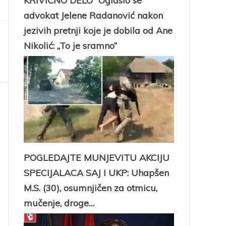
KRIVIČNO DELO“ Oglasio se
advokat Jelene Radanović nakon
jezivih pretnji koje je dobila od Ane
Nikolić: „To je sramno“
POGLEDAJTE MUNJEVITU AKCIJU
SPECIJALACA SAJ I UKP: Uhapšen
M.S. (30), osumnjičen za otmicu,
mučenje, droge…