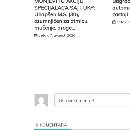
MUNJEVITU AKCIJU
Bagrda
SPECIJALACA SAJ I UKP:
automob
Uhapšen M.S. (30),
zastoji
osumnjičen za otmicu,
petak, 7
mučenje, droge…
petak, 7. avgust, 2026
0
KOMENTARA