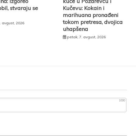
na: Izgoreo
kuće u Požarevcu i
il, stvaraju se
Kučevu: Kokain i
marihuana pronađeni
tokom pretresa, dvojica
. avgust, 2026
uhapšena
petak, 7. avgust, 2026
1000