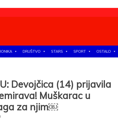
tike, ekonomije, društva, zabave, sporta, kulture, zdravlja.
RONIKA
DRUŠTVO
STARS
SPORT
OSTALO
Devojčica (14) prijavila
nemirava! Muškarac u
raga za njim￼
t