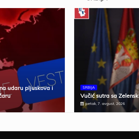
 na udaru pljuskova i
SRBIJA
čaru
Vučić sutra sa Zelensk
petak, 7. avgust, 2026