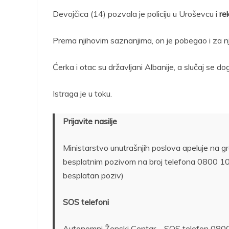
Devojčica (14) pozvala je policiju
u Uroševcu i
re
Prema njihovim saznanjima, on je pobegao i za nj
Ćerka i otac su državljani Albanije, a slučaj se 
Istraga je u toku.
Prijavite nasilje
Ministarstvo unutrašnjih poslova apeluje na građ
besplatnim pozivom na broj telefona 0800 100
besplatan poziv)
SOS telefoni
Autonomni Ženski Centar – SOS telefon 08