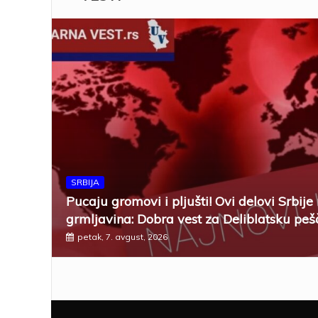
SRBIJA
Pucaju gromovi i pljušti! Ovi delovi Srbije
grmljavina: Dobra vest za Deliblatsku peš
petak, 7. avgust, 2026