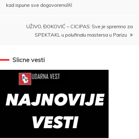
kad ispune sve dogovoreno￼
članka
UŽIVO, ĐOKOVIĆ – CICIPAS: Sve je spremno za
SPEKTAKL u polufinalu mastersa u Parizu
Slicne vesti