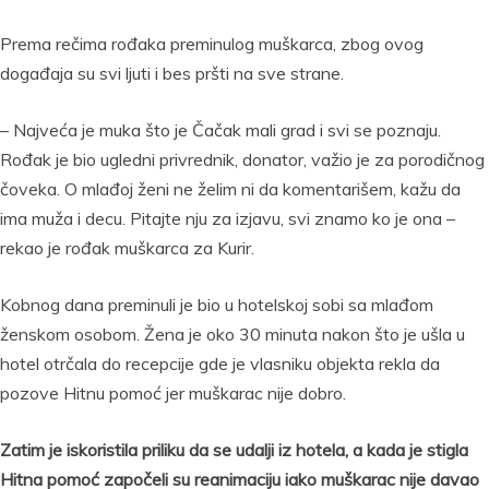
Prema rečima rođaka preminulog muškarca, zbog ovog
događaja su svi ljuti i bes pršti na sve strane.
– Najveća je muka što je Čačak mali grad i svi se poznaju.
Rođak je bio ugledni privrednik, donator, važio je za porodičnog
čoveka. O mlađoj ženi ne želim ni da komentarišem, kažu da
ima muža i decu. Pitajte nju za izjavu, svi znamo ko je ona –
rekao je rođak muškarca za Kurir.
Kobnog dana preminuli je bio u hotelskoj sobi sa mlađom
ženskom osobom. Žena je oko 30 minuta nakon što je ušla u
hotel otrčala do recepcije gde je vlasniku objekta rekla da
pozove Hitnu pomoć jer muškarac nije dobro.
Zatim je iskoristila priliku da se udalji iz hotela, a kada je stigla
Hitna pomoć započeli su reanimaciju iako muškarac nije davao