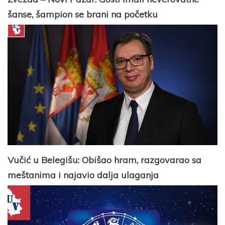
šanse, šampion se brani na početku
Vučić u Belegišu: Obišao hram, razgovarao sa
meštanima i najavio dalja ulaganja