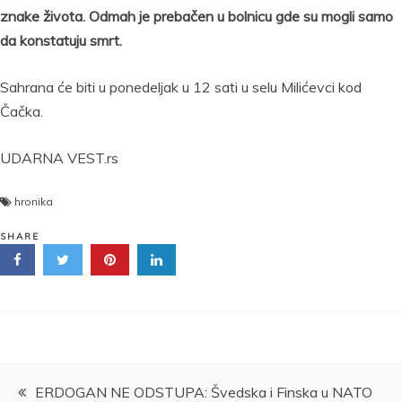
znake života. Odmah je prebačen u bolnicu gde su mogli samo
da konstatuju smrt.
Sahrana će biti u ponedeljak u 12 sati u selu Milićevci kod
Čačka.
UDARNA VEST.rs
hronika
SHARE
Kretanje
ERDOGAN NE ODSTUPA: Švedska i Finska u NATO