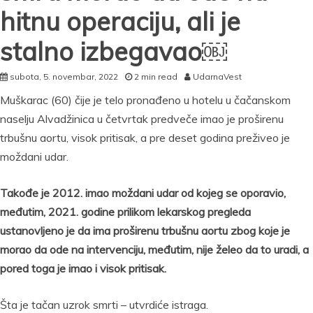
hitnu operaciju, ali je
stalno izbegavao￼
subota, 5. novembar, 2022
2 min read
UdarnaVest
Muškarac (60) čije je telo pronađeno u hotelu u čačanskom
naselju Alvadžinica u četvrtak predveče imao je proširenu
trbušnu aortu, visok pritisak, a pre deset godina preživeo je
moždani udar.
Takođe je 2012. imao moždani udar od kojeg se oporavio,
međutim, 2021. godine prilikom lekarskog pregleda
ustanovljeno je da ima proširenu trbušnu aortu zbog koje je
morao da ode na intervenciju, međutim, nije želeo da to uradi, a
pored toga je imao i visok pritisak.
Šta je tačan uzrok smrti – utvrdiće istraga.