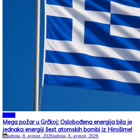
SVET
Mega požar u Grčkoj: Oslobođena energija bila je
jednaka energiji šest atomskih bombi iz Hirošime!
subota, 8. avgust, 2026
subota, 8. avgust, 2026