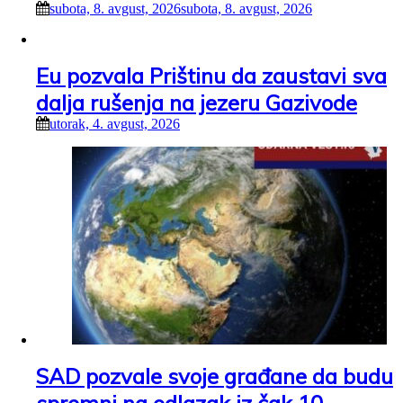
subota, 8. avgust, 2026
subota, 8. avgust, 2026
Eu pozvala Prištinu da zaustavi sva
dalja rušenja na jezeru Gazivode
utorak, 4. avgust, 2026
SAD pozvale svoje građane da budu