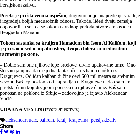
Persijskom zalivu.
Poseta je prošla veoma uspešno
, dogovoreno je unapređenje saradnje
i izgradnja boljih međusobnih odnosa. Takođe, lideri dveju zemalja
dogovorili su se i da se tokom narednog perioda otvore ambasade u
Beogradu i Manami.
Tokom sastanka sa kraljem Hamadom bin Isom Al Kalifom, koji
je prošao u srdačnoj atmosferi, dvojica lidera su međusobno
razmenili poklone.
– Dobio sam one njihove lepe brodove, divno upakovane urme. Ono
što sam ja njima dao je jedna fantastična rezbarena puška iz
Kragujevca. Odličan kalibar, dužine cevi 600 milimetara sa srebrnim
vezom. Baš lep poklon koji napravljen u Kragujevcu i dao sam im
pirotski ćilim koji dizajnom podseća na njihove ćilime. Baš sam
ponosan na poklone iz Srbije – zadovoljno je izjavio Aleksandar
Vučić.
UDARNA VEST.rs
(Izvor:Objektiv.rs)
aleksandarvucic
,
bahrein
,
Kralj
,
kraljevina
,
persijskizaliv
Share