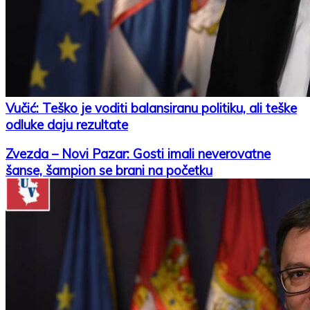
Vučić: Teško je voditi balansiranu politiku, ali teške
odluke daju rezultate
Zvezda – Novi Pazar: Gosti imali neverovatne
šanse, šampion se brani na početku