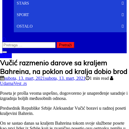
STARS
SPORT
OSTALO
Pretraga
za:
SVET
Vučić razmenio darove sa kraljem
Bahreina, na poklon od kralja dobio brod
subota, 13. mart, 2021
subota, 13. mart, 2021
1 min read
UdarnaVest .rs
Poseta je prošla veoma uspešno, dogovoreno je unapređenje saradnje i
izgradnja boljih međusobnih odnosa.
Predsednik Republike Srbije Aleksandar Vučić boravi u radnoj poseti
kraljevini Bahrein.
On se sastao danas sa kraljem Bahreina tokom svoje službene posete
kao prvi lider iz Srbije koji je zvanično posetio ovu ostrvsku zemlju u