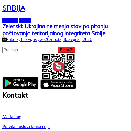
SRBIJA
SRBIJA
SVET
Zelenski: Ukrajina ne menja stav po pitanju
poštovanja teritorijalnog integriteta Srbije
subota, 8. avgust, 2026
subota, 8. avgust, 2026
Pretraga
za:
Kontakt
Marketing
Pravila i uslovi korišćenja