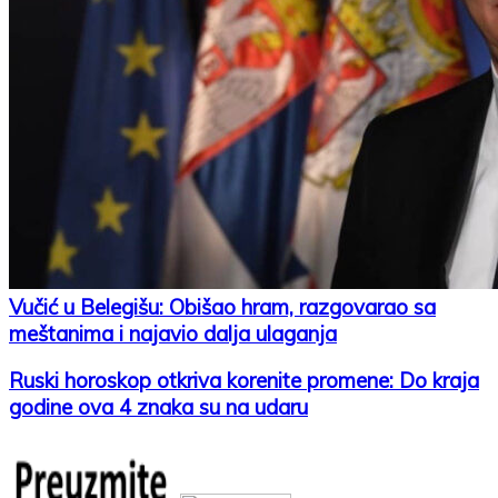
Vučić u Belegišu: Obišao hram, razgovarao sa
meštanima i najavio dalja ulaganja
Ruski horoskop otkriva korenite promene: Do kraja
godine ova 4 znaka su na udaru