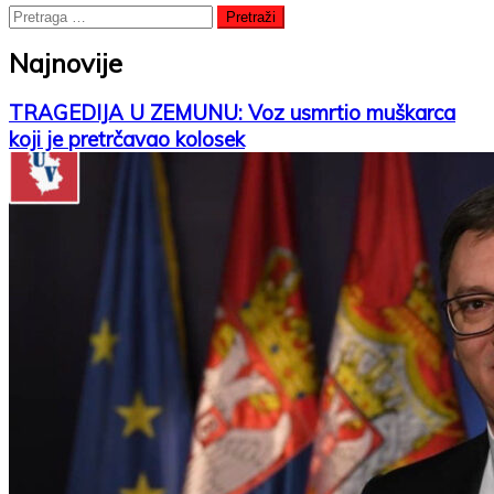
Pretraga
za:
Najnovije
TRAGEDIJA U ZEMUNU: Voz usmrtio muškarca
koji je pretrčavao kolosek