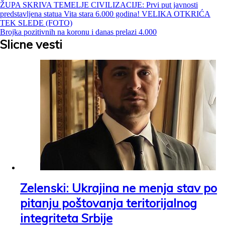
Kretanje
ŽUPA SKRIVA TEMELJE CIVILIZACIJE: Prvi put javnosti
predstavljena statua Vita stara 6.000 godina! VELIKA OTKRIĆA
članka
TEK SLEDE (FOTO)
Brojka pozitivnih na koronu i danas prelazi 4.000
Slicne vesti
Zelenski: Ukrajina ne menja stav po
pitanju poštovanja teritorijalnog
integriteta Srbije