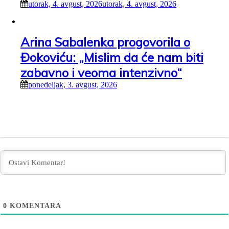
utorak, 4. avgust, 2026
utorak, 4. avgust, 2026
Arina Sabalenka progovorila o
Đokoviću: „Mislim da će nam biti
zabavno i veoma intenzivno“
ponedeljak, 3. avgust, 2026
0
KOMENTARA