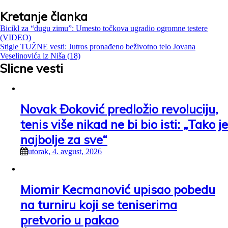
Kretanje članka
Bicikl za “dugu zimu”: Umesto točkova ugradio ogromne testere
(VIDEO)
Stigle TUŽNE vesti: Jutros pronađeno beživotno telo Jovana
Veselinovića iz Niša (18)
Slicne vesti
Novak Đoković predložio revoluciju,
tenis više nikad ne bi bio isti: „Tako je
najbolje za sve“
utorak, 4. avgust, 2026
Miomir Kecmanović upisao pobedu
na turniru koji se teniserima
pretvorio u pakao