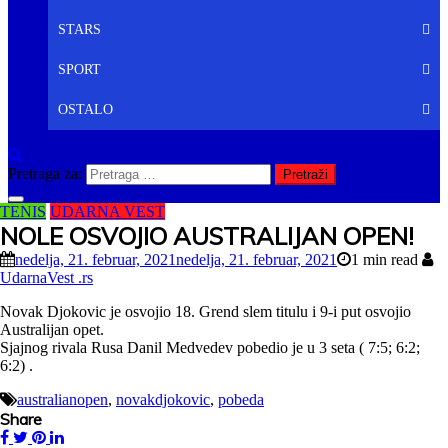
STARS
SPORT
OSTALO
Pretraga za:
TENIS
UDARNA VEST
NOLE OSVOJIO AUSTRALIJAN OPEN!
nedelja, 21. februar, 2021
nedelja, 21. februar, 2021
1 min read
UdarnaVest .rs
Novak Djokovic je osvojio 18. Grend slem titulu i 9-i put osvojio
Australijan opet.
Sjajnog rivala Rusa Danil Medvedev pobedio je u 3 seta ( 7:5; 6:2;
6:2) .
australianopen
,
novakdjokovic
,
pobeda
Share