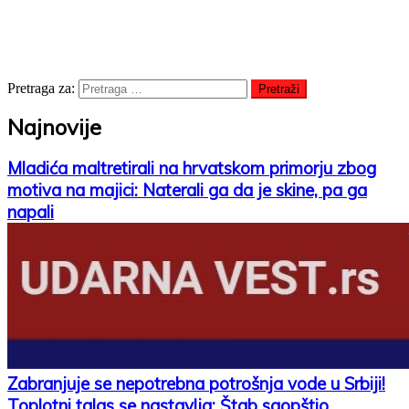
Pretraga za:
Najnovije
Mladića maltretirali na hrvatskom primorju zbog
motiva na majici: Naterali ga da je skine, pa ga
napali
Zabranjuje se nepotrebna potrošnja vode u Srbiji!
Toplotni talas se nastavlja: Štab saopštio