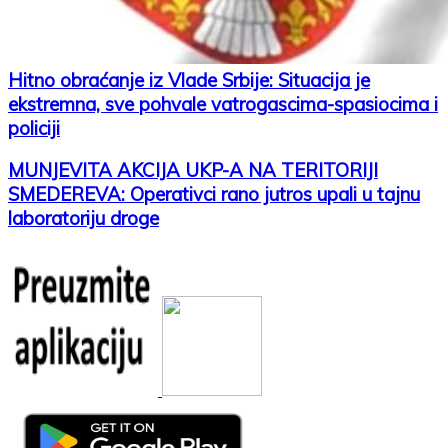
Hitno obraćanje iz Vlade Srbije: Situacija je
ekstremna, sve pohvale vatrogascima-spasiocima i
policiji
MUNJEVITA AKCIJA UKP-A NA TERITORIJI
SMEDEREVA: Operativci rano jutros upali u tajnu
laboratoriju droge