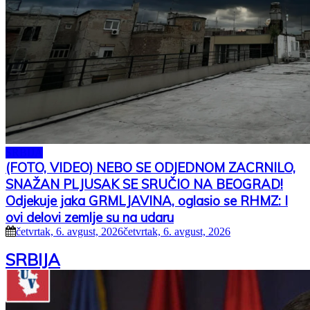
SRBIJA
(FOTO, VIDEO) NEBO SE ODJEDNOM ZACRNILO,
SNAŽAN PLJUSAK SE SRUČIO NA BEOGRAD!
Odjekuje jaka GRMLJAVINA, oglasio se RHMZ: I
ovi delovi zemlje su na udaru
četvrtak, 6. avgust, 2026
četvrtak, 6. avgust, 2026
SRBIJA