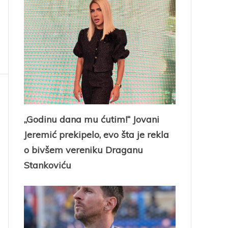
„Godinu dana mu ćutim!“ Jovani
Jeremić prekipelo, evo šta je rekla
o bivšem vereniku Draganu
Stankoviću