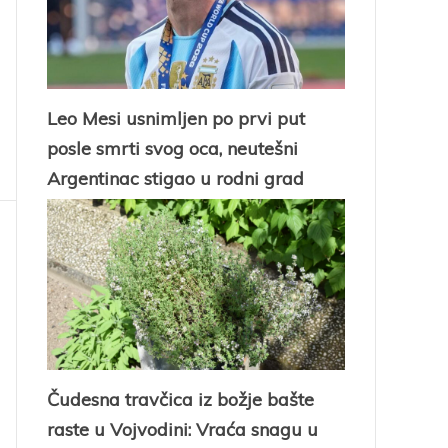
Leo Mesi usnimljen po prvi put
posle smrti svog oca, neutešni
Argentinac stigao u rodni grad
Čudesna travčica iz božje bašte
raste u Vojvodini: Vraća snagu u