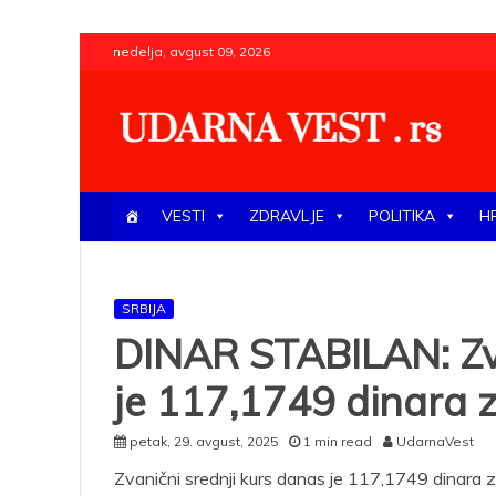
Skip
nedelja, avgust 09, 2026
to
content
UDARNA VEST . rs
Najnovije udarne vesti iz Srbije, regiona i sveta, poli
VESTI
ZDRAVLJE
POLITIKA
H
SRBIJA
DINAR STABILAN: Zva
je 117,1749 dinara 
petak, 29. avgust, 2025
1 min read
UdarnaVest
Zvanični srednji kurs danas je 117,1749 dinara 