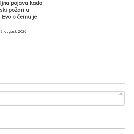
ljna pojava kada
ski požari u
: Evo o čemu je
8. avgust, 2026
1000