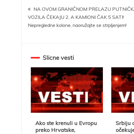
Kretanje
NA OVOM GRANIČNOM PRELAZU PUTNIČK
VOZILA ČEKAJU 2, A KAMIONI ČAK 5 SATI!
članka
Nepregledne kolone, naoružajte se strpljenjem!
Slicne vesti
Ako ste krenuli u Evropu
Srbiju
preko Hrvatske,
očekuj