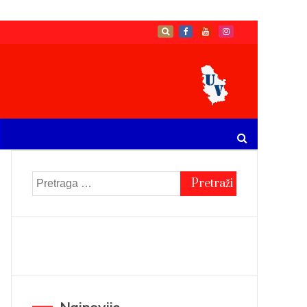
Pretraga
za: