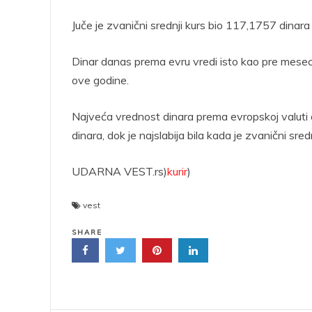
Juče je zvanični srednji kurs bio 117,1757 dinara
Dinar danas prema evru vredi isto kao pre mesec
ove godine.
Najveća vrednost dinara prema evropskoj valuti 
dinara, dok je najslabija bila kada je zvanični sre
UDARNA VEST.rs)
kurir
)
vest
SHARE