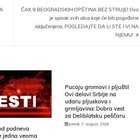
A
ČAK 9 BEOGRADSKIH OPŠTINA BEZ STRUJE! Ovo
je spisak svih ulica koje će biti pogođene
isključenjima, POGLEDAJTE DA LI STE I VI NA
NJEMU!
Pucaju gromovi i pljušti!
Ovi delovi Srbije na
udaru pljuskova i
grmljavina: Dobra vest
za Deliblatsku peščaru
petak, 7. avgust, 2026
 od podneva
e jedna veoma