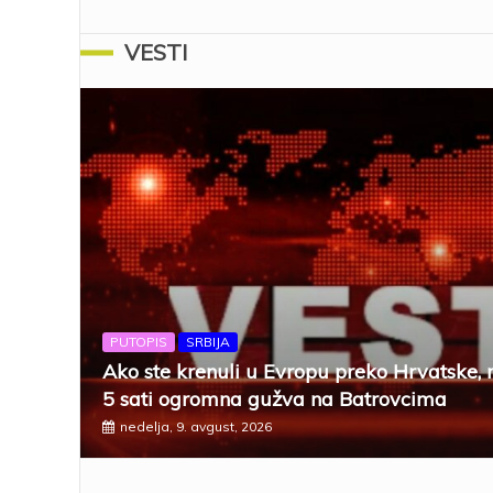
VESTI
PUTOPIS
SRBIJA
Ako ste krenuli u Evropu preko Hrvatske, 
5 sati ogromna gužva na Batrovcima
nedelja, 9. avgust, 2026