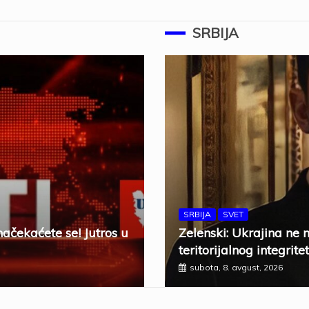
SRBIJA
SRBIJA
SVET
načekaćete se! Jutros u
Zelenski: Ukrajina ne 
teritorijalnog integrite
subota, 8. avgust, 2026