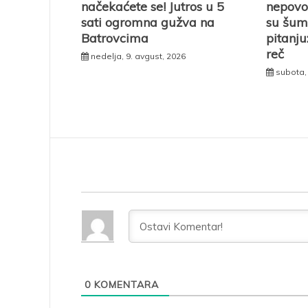
načekaćete se! Jutros u 5
nepovo
sati ogromna gužva na
su šum
Batrovcima
pitanju
reč
nedelja, 9. avgust, 2026
subota, 
0
KOMENTARA