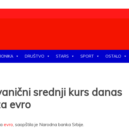
tike, ekonomije, društva, zabave, sporta, kulture, zdravlja.
RONIKA
DRUŠTVO
STARS
SPORT
OSTALO
nični srednji kurs danas
za evro
za
evro
, saopštila je Narodna banka Srbije.