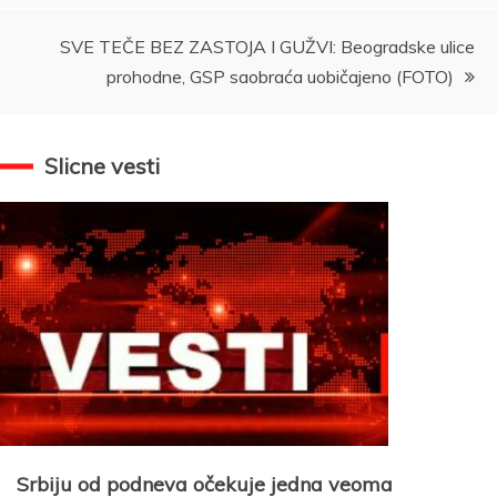
SVE TEČE BEZ ZASTOJA I GUŽVI: Beogradske ulice
prohodne, GSP saobraća uobičajeno (FOTO)
Slicne vesti
Srbiju od podneva očekuje jedna veoma