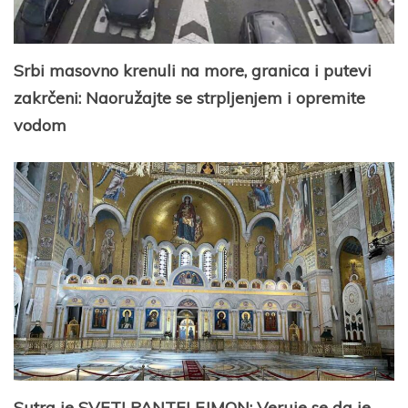
Srbi masovno krenuli na more, granica i putevi
zakrčeni: Naoružajte se strpljenjem i opremite
vodom
Sutra je SVETI PANTELEJMON: Veruje se da je