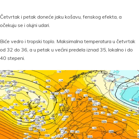
Četvrtak i petak doneće jaku košavu, fenskog efekta, a
očekuju se i olujni udari.
Biće vedro i tropski toplo. Maksimalna temperatura u četvrtak
od 32 do 36, a u petak u većini predela iznad 35, lokalno i do
40 stepeni.