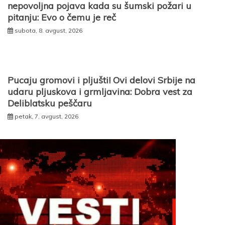
nepovoljna pojava kada su šumski požari u
pitanju: Evo o čemu je reč
subota, 8. avgust, 2026
Pucaju gromovi i pljušti! Ovi delovi Srbije na
udaru pljuskova i grmljavina: Dobra vest za
Deliblatsku peščaru
petak, 7. avgust, 2026