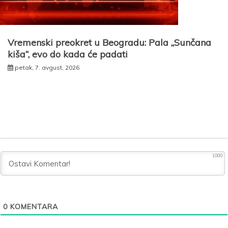
Vremenski preokret u Beogradu: Pala „Sunčana
kiša“, evo do kada će padati
petak, 7. avgust, 2026
1000
0
KOMENTARA