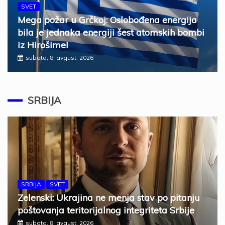
SVET
Mega požar u Grčkoj: Oslobođena energija
bila je jednaka energiji šest atomskih bombi
iz Hirošime!
subota, 8. avgust, 2026
SRBIJA
SRBIJA
SVET
Zelenski: Ukrajina ne menja stav po pitanju
poštovanja teritorijalnog integriteta Srbije
subota, 8. avgust, 2026