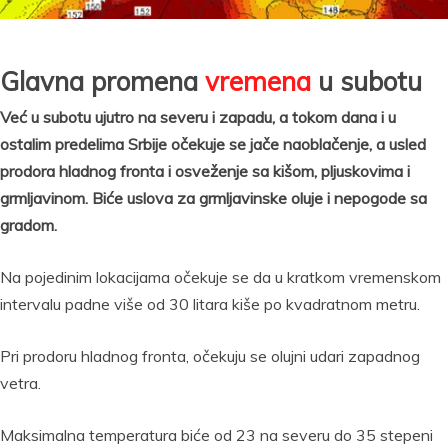
Glavna promena
vremena
u subotu
Već u subotu ujutro na severu i zapadu, a tokom dana i u
ostalim predelima Srbije očekuje se jače naoblačenje, a usled
prodora hladnog fronta i osveženje sa kišom, pljuskovima i
grmljavinom. Biće uslova za grmljavinske oluje i nepogode sa
gradom.
Na pojedinim lokacijama očekuje se da u kratkom vremenskom
intervalu padne više od 30 litara kiše po kvadratnom metru.
Pri prodoru hladnog fronta, očekuju se olujni udari zapadnog
vetra.
Maksimalna temperatura biće od 23 na severu do 35 stepeni