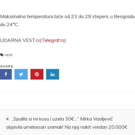
Maksimalna temperatura biće od 23 do 29 stepeni, u Beogradu
do 24°C.
UDARNA VEST.rs
(Telegraf.rs)
vest
SHARE
Kretanje
„Spalila si mi kosu i uzela 30€…“ Mirka Vasiljević
objavila urnebesan snimak! Na njoj nakit vredan 20.000€
članka