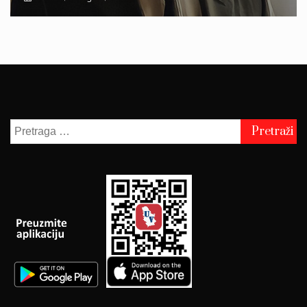
Pretraga
za: