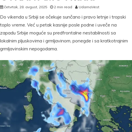
četvrtak, 28. avgust, 2025
2 min read
UdarnaVest
Do vikenda u Srbiji se očekuje sunčano i pravo letnje i tropski
toplo vreme. Već u petak kasnije posle podne i uveče na
zapadu Srbije moguće su predfrontalne nestabilnosti sa
lokalnim pljuskovima i grmljavinom, ponegde i sa kratkotrajnim
grmljavinskim nepogodama.