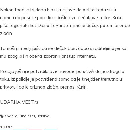
Nakon toga je tri dana bio u kući, sve do petka kada su, u
nameri da posete porodicu, došle dve dečakove tetke. Kako
piše regionalni list Diario Levante, njima je dečak potom priznao
zločin.
Tamošnji mediji pišu da se dečak posvađao s roditeljima jer su
mu zbog loših ocena zabranili pristup internetu.
Policija još nije potvrdila ove navode, poručivši da je istraga u
toku. Iz policije je potvrđeno samo da je tinejdžer trenutno u
pritvoru i da je priznao zločin, prenosi Kurir.
UDARNA VEST.rs
spanija
,
Tinejdzer
,
ubistvo
SHARE