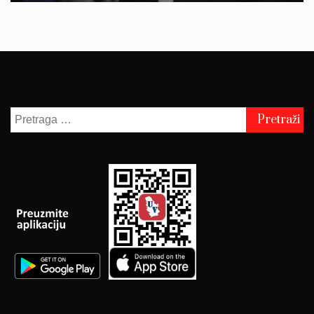
Pretraga
za: