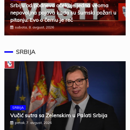
Srbiju od podneva očekuje jedna veoma
nepovoljna pojava kada su šumski požari u
pitanju: Evo o čemu je reč
subota, 8. avgust, 2026
SRBIJA
SRBIJA
Vučić sutra sa Zelenskim u Palati Srbija
petak, 7. avgust, 2026