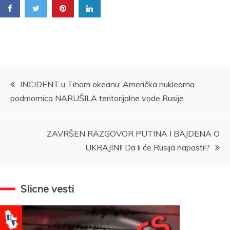
Kretanje
INCIDENT u Tihom okeanu: Američka nuklearna
podmornica NARUŠILA teritorijalne vode Rusije
članka
ZAVRŠEN RAZGOVOR PUTINA I BAJDENA O
UKRAJINI! Da li će Rusija napasti!?
Slicne vesti