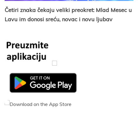
Četiri znaka čekaju veliki preokret: Mlad Mesec u
Lavu im donosi sreću, novac i novu ljubav