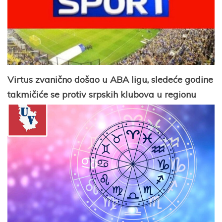
Virtus zvanično došao u ABA ligu, sledeće godine
takmičiće se protiv srpskih klubova u regionu