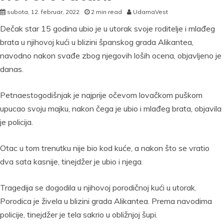
subota, 12. februar, 2022
2 min read
UdarnaVest
Dečak star 15 godina ubio je u utorak svoje roditelje i mlađeg
brata u njihovoj kući u blizini španskog grada Alikantea,
navodno nakon svađe zbog njegovih loših ocena, objavljeno je
danas.
Petnaestogodišnjak je najprije očevom lovačkom puškom
upucao svoju majku, nakon čega je ubio i mlađeg brata, objavila
je policija.
Otac u tom trenutku nije bio kod kuće, a nakon što se vratio
dva sata kasnije, tinejdžer je ubio i njega.
Tragedija se dogodila u njihovoj porodičnoj kući u utorak.
Porodica je živela u blizini grada Alikantea. Prema navodima
policije, tinejdžer je tela sakrio u obližnjoj šupi.