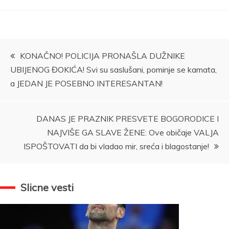
Kretanje
KONAČNO! POLICIJA PRONAŠLA DUŽNIKE
UBIJENOG ĐOKIĆA! Svi su saslušani, pominje se kamata,
članka
a JEDAN JE POSEBNO INTERESANTAN!
DANAS JE PRAZNIK PRESVETE BOGORODICE I
NAJVIŠE GA SLAVE ŽENE: Ove običaje VALJA
ISPOŠTOVATI da bi vladao mir, sreća i blagostanje!
Slicne vesti