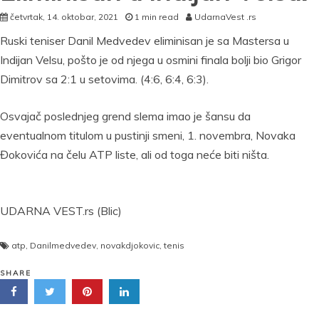
četvrtak, 14. oktobar, 2021
1 min read
UdarnaVest .rs
Ruski teniser Danil Medvedev eliminisan je sa Mastersa u
Indijan Velsu, pošto je od njega u osmini finala bolji bio Grigor
Dimitrov sa 2:1 u setovima. (4:6, 6:4, 6:3).
Osvajač poslednjeg grend slema imao je šansu da
eventualnom titulom u pustinji smeni, 1. novembra, Novaka
Đokovića na čelu ATP liste, ali od toga neće biti ništa.
UDARNA VEST.rs (Blic)
atp
,
Danilmedvedev
,
novakdjokovic
,
tenis
SHARE