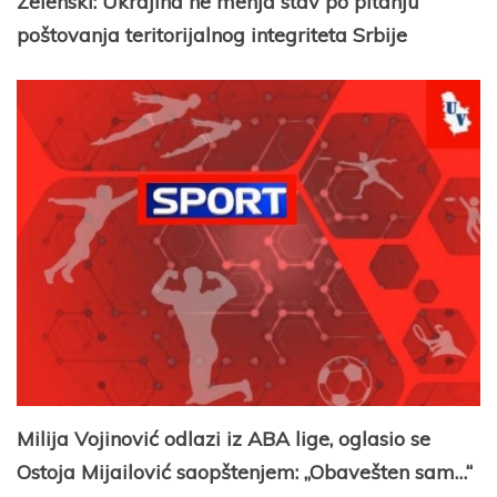
Zelenski: Ukrajina ne menja stav po pitanju
poštovanja teritorijalnog integriteta Srbije
Milija Vojinović odlazi iz ABA lige, oglasio se
Ostoja Mijailović saopštenjem: „Obavešten sam…“