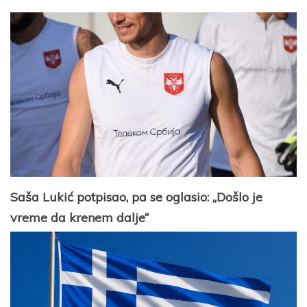
Saša Lukić potpisao, pa se oglasio: „Došlo je
vreme da krenem dalje“