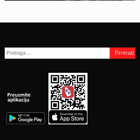
Pretraga
za: