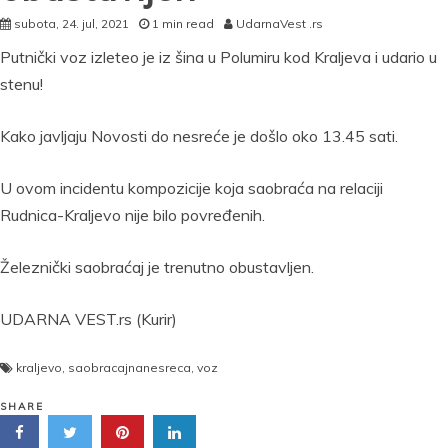
subota, 24. jul, 2021
1 min read
UdarnaVest .rs
Putnički voz izleteo je iz šina u Polumiru kod Kraljeva i udario u
stenu!
Kako javljaju Novosti do nesreće je došlo oko 13.45 sati.
U ovom incidentu kompozicije koja saobraća na relaciji
Rudnica-Kraljevo nije bilo povređenih.
Železnički saobraćaj je trenutno obustavljen.
UDARNA VEST.rs (Kurir)
kraljevo
,
saobracajnanesreca
,
voz
SHARE