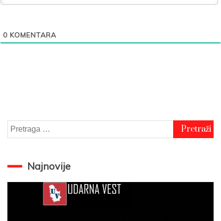
0
KOMENTARA
Pretraga
za:
Najnovije