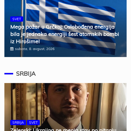
SVET
Mega požar u Grčkoj: Oslobođena energija
bila je jednaka energiji šest atomskih bombi
iz Hirošime!
subota, 8. avgust, 2026
SRBIJA
SRBIJA
SVET
Zelenski: Ukrajina ne menja stav po pitanju