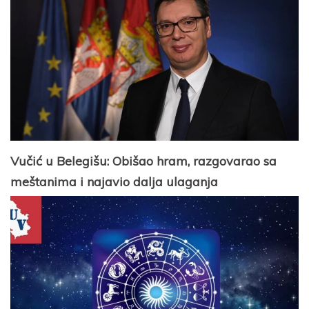
Vučić u Belegišu: Obišao hram, razgovarao sa
meštanima i najavio dalja ulaganja