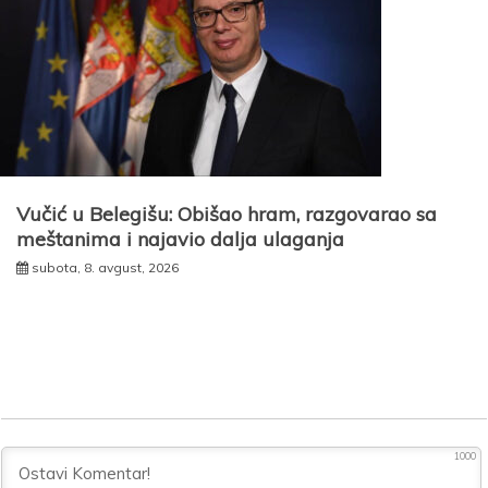
Vučić u Belegišu: Obišao hram, razgovarao sa
meštanima i najavio dalja ulaganja
subota, 8. avgust, 2026
1000