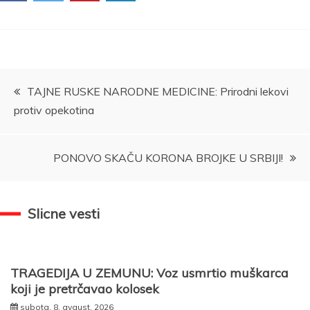
Kretanje
TAJNE RUSKE NARODNE MEDICINE: Prirodni lekovi
protiv opekotina
članka
PONOVO SKAČU KORONA BROJKE U SRBIJI!
Slicne vesti
TRAGEDIJA U ZEMUNU: Voz usmrtio muškarca
koji je pretrčavao kolosek
subota, 8. avgust, 2026